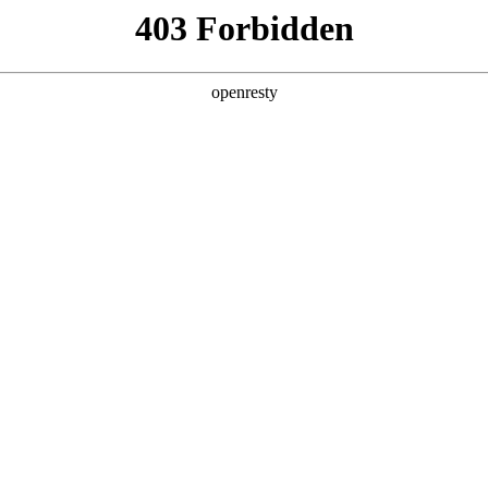
店查询
关于z6com·尊龙
NCE
预约保养
扫码下载并登录长城汽车App